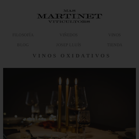
FILOSOFÍA
VIÑEDOS
VINOS
BLOG
JOSEP LLUÍS
TIENDA
VINOS OXIDATIVOS