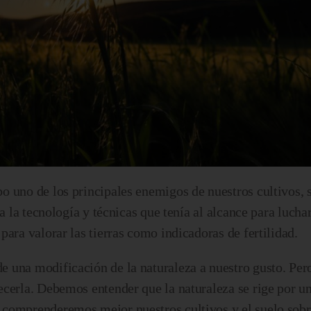
 uno de los principales enemigos de nuestros cultivos, s
a la tecnología y técnicas que tenía al alcance para luchar
ara valorar las tierras como indicadoras de fertilidad.
 una modificación de la naturaleza a nuestro gusto. Pe
cerla. Debemos entender que la naturaleza se rige por un
comprenderemos mejor nuestros cultivos y el suelo sobre