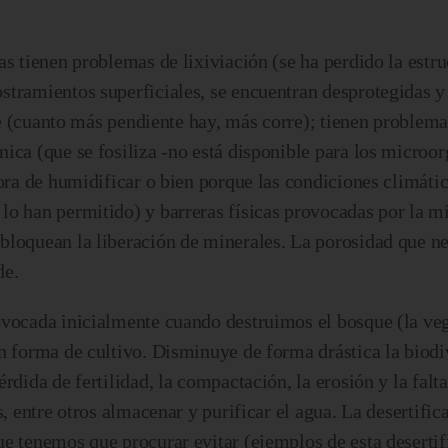
s tienen problemas de lixiviación (se ha perdido la estru
stramientos superficiales, se encuentran desprotegidas y
cie (cuanto más pendiente hay, más corre); tienen problema
ica (que se fosiliza -no está disponible para los microo
hora de humidificar o bien porque las condiciones climáti
lo han permitido) y barreras físicas provocadas por la 
bloquean la liberación de minerales. La porosidad que n
de.
ovocada inicialmente cuando destruimos el bosque (la ve
n forma de cultivo. Disminuye de forma drástica la biodi
rdida de fertilidad, la compactación, la erosión y la falt
s, entre otros almacenar y purificar el agua. La desertific
e tenemos que procurar evitar (ejemplos de esta desertif