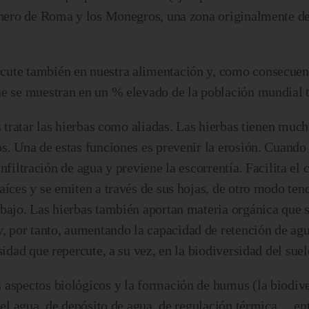
ranero de Roma y los Monegros, una zona originalmente d
cute también en nuestra alimentación y, como consecuenc
ue se muestran en un % elevado de la población mundial t
s tratar las hierbas como aliadas. Las hierbas tienen much
. Una de estas funciones es prevenir la erosión. Cuando l
 infiltración de agua y previene la escorrentía. Facilita el 
aíces y se emiten a través de sus hojas, de otro modo te
bajo. Las hierbas también aportan materia orgánica que s
 por tanto, aumentando la capacidad de retención de agu
sidad que repercute, a su vez, en la biodiversidad del suel
 aspectos biológicos y la formación de humus (la biodiv
 del agua, de depósito de agua, de regulación térmica… ent