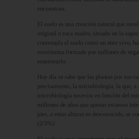
encuentran.
El suelo es una creación natural que resu
original o roca madre, situado en la super
contempla el suelo como un ente vivo, base
ecosistema formado por millones de orga
empeorarlo.
Hoy día se sabe que las plantas por sus r
precisamente, la microbiología, la que, a 
microbiología necesita en función del mi
millones de años que apenas estamos inte
pies, a estas alturas es desconocido, se 
(2/3%)
El suelo es muy importante pero el manej