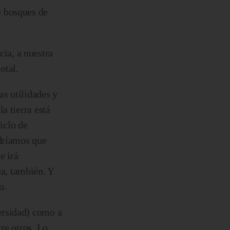
e bosques de
ia, a nuestra
otal.
as utilidades y
a tierra está
ciclo de
ndríamos que
e irá
a, también. Y
o.
ersidad) como a
re otros. Lo