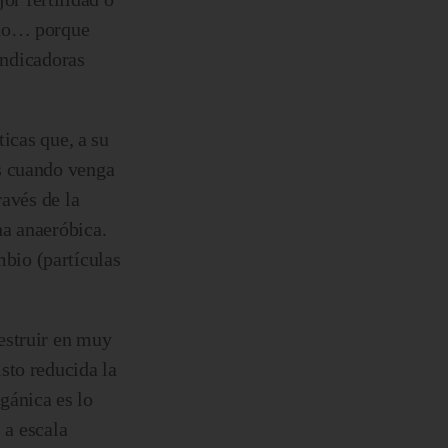
ado… porque
oindicadoras
ticas que, a su
as cuando venga
ravés de la
na anaeróbica.
bio (partículas
estruir en muy
sto reducida la
gánica es lo
 a escala