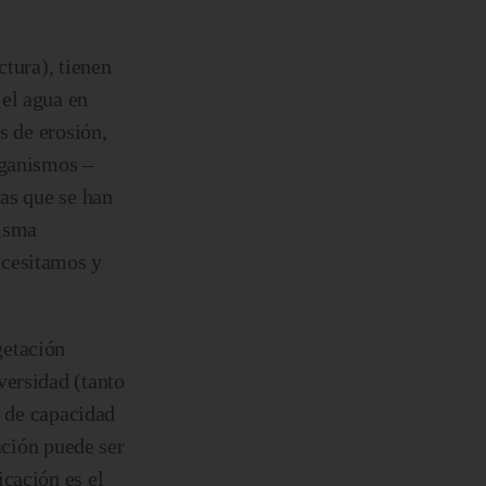
ctura), tienen
 el agua en
s de erosión,
rganismos –
cas que se han
misma
ecesitamos y
getación
versidad (tanto
a de capacidad
ación puede ser
icación es el