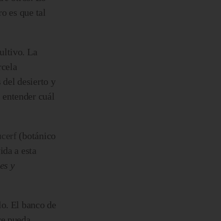
o es que tal
ultivo. La
rcela
 del desierto y
 entender cuál
cerf
(botánico
ida a esta
es y
lo. El banco de
re pueda