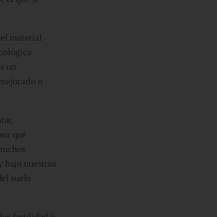
 el material
ecológica
Es un
mejorarlo o
tar,
iona qué
 muchos
y bajo nuestros
del suelo
r fertilidad o