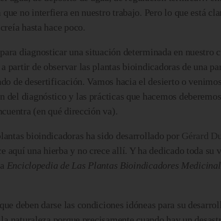
ue no interfiera en nuestro trabajo. Pero lo que está clar
 creía hasta hace poco.
para diagnosticar una situación determinada en nuestro c
 partir de observar las plantas bioindicadoras de una pa
ado de desertificación. Vamos hacia el desierto o venimos
n del diagnóstico y las prácticas que hacemos deberemos
ncuentra (en qué dirección va).
plantas bioindicadoras ha sido desarrollado por
Gérard Du
 aquí una hierba y no crece allí. Y ha dedicado toda su v
la
Enciclopedia de Las Plantas Bioindicadores Medicinal
que deben darse las condiciones idóneas para su desarrol
e la naturaleza porque precisamente cuando hay un desast