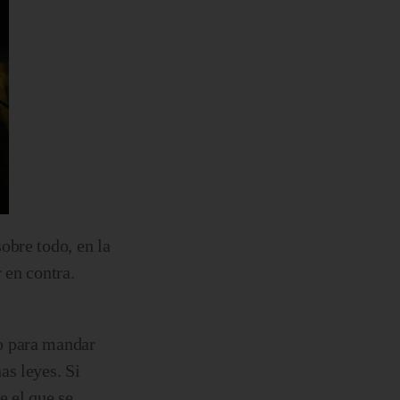
obre todo, en la
 en contra.
ro para mandar
as leyes. Si
 el que se