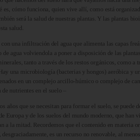
é es, cómo funciona, quien vive allí, como está organiz
ambién será la salud de nuestras plantas. Y las plantas bi
sta salud.
 con una infiltración del agua que alimenta las capas freá
 de agua volviendola a poner a disposición de las plant
nerales, tanto a través de los restos orgánicos, como a t
 Hay una microbiología (bacterias y hongos) aeróbica y u
cenados en un complejo arcillo-húmico o complejo de cam
 de nutrientes en el suelo –
s años que se necesitan para formar el suelo, se puede d
 de Europa y de los suelos del mundo moderno, que han vi
an a la mitad. Recordemos que el contenido en materia or
. Y, desgraciadamente, es un recurso no renovable, al menos