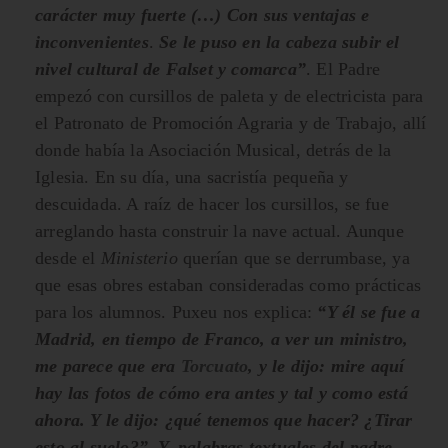
carácter muy fuerte (…) Con sus ventajas e
inconvenientes
.
Se le puso en la cabeza subir el
nivel cultural de Falset y comarca”
. El Padre
empezó con cursillos de paleta y de electricista para
el Patronato de Promoción Agraria y de Trabajo, allí
donde había la Asociación Musical, detrás de la
Iglesia. En su día, una sacristía pequeña y
descuidada. A raíz de hacer los cursillos, se fue
arreglando hasta construir la nave actual. Aunque
desde el
Ministerio
querían que se derrumbase, ya
que esas obres estaban consideradas como prácticas
para los alumnos. Puxeu nos explica:
“Y él se fue a
Madrid, en tiempo de Franco, a ver un ministro,
me parece que era
Torcuato
, y le dijo: mire aquí
hay las fotos de cómo era antes y tal y como está
ahora. Y le dijo: ¿qué tenemos que hacer? ¿Tirar
esto al suelo?” Y, palabras textuales del padre