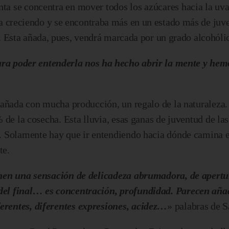
a se concentra en mover todos los azúcares hacia la uva
ba creciendo y se encontraba más en un estado más de juv
n. Esta añada, pues, vendrá marcada por un grado alcohól
ara poder entenderla nos ha hecho abrir la mente y he
a añada con mucha producción, un regalo de la naturaleza
 de la cosecha. Esta lluvia, esas ganas de juventud de la
. Solamente hay que ir entendiendo hacia dónde camina es
te.
enen una sensación de delicadeza abrumadora, de apertu
del final… es concentración, profundidad. Parecen añad
erentes, diferentes expresiones, acidez…
» palabras de S