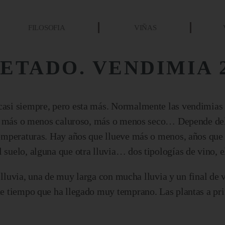
FILOSOFIA
VIÑAS
ETADO. VENDIMIA 
asi siempre, pero esta más. Normalmente las vendimias 
re, más o menos caluroso, más o menos seco… Depende del
temperaturas. Hay años que llueve más o menos, años qu
uelo, alguna que otra lluvia… dos tipologías de vino, el
a lluvia, una de muy larga con mucha lluvia y un final de 
de tiempo que ha llegado muy temprano. Las plantas a pr
…