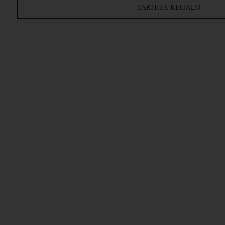
TARJETA REGALO
EXPERIENCI
ATARDECER EN ESC