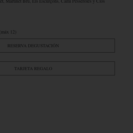
t, Martinet Bru, Els Escurçons, Camí Pesseroles y Clos
(máx 12)
RESERVA DEGUSTACIÓN
TARJETA REGALO