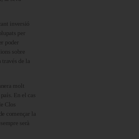
cant inversió
olupats per
er poder
ions sobre
 través de la
manera molt
país. En el cas
de Clos
 de començar la
, sempre serà