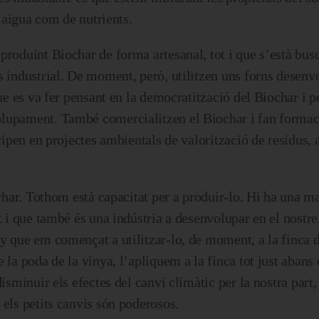
d’aigua com de nutrients.
 produint Biochar de forma artesanal, tot i que s’està bus
s industrial. De moment, però, utilitzen uns forns desenv
que es va fer pensant en la democratització del Biochar i p
olupament. També comercialitzen el Biochar i fan formac
cipen en projectes ambientals de valorització de residus, a
ochar. Tothom està capacitat per a produir-lo. Hi ha una 
t i que també és una indústria a desenvolupar en el nostre 
y que em començat a utilitzar-lo, de moment, a la finca 
 la poda de la vinya, l’apliquem a la finca tot just abans
disminuir els efectes del canvi climàtic per la nostra part
 els petits canvis són poderosos.