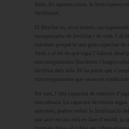
fems. En aquests casos, la seva riquesa e
fertilitzant.
El Biochar és, en si mateix, un regenerado
transportador de fertilitat i de vida. Cal
nutrients perquè té una gran capacitat de 
Això, i el fet de que sigui l’hàbitat idea
microorganismes (bactèries i fongs) colon
fertilitat dels sòls. Hi ha porus que s’om
microorganismes que viuen en condicions 
Per tant, l’alta capacitat de retenció d’ai
microbiana. La capacitat de retenir aigua
nutrients, podem reduir la fertilització de
que això encara està en fase d’estudi, ja q
(com el clima, el cultiu, etc.) Però el que