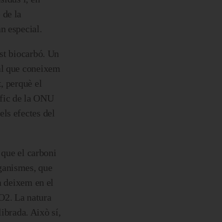
 de la
n especial.
est biocarbó. Un
tal que coneixem
, perquè el
ífic de la ONU
ls efectes del
 que el carboni
rganismes, que
a deixem en el
O2. La natura
librada. Això sí,