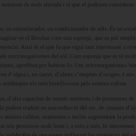
n nutrients és molt elevada i sí que el podríem considerar
r, un estructurador, un condicionador de sòls. És un exce
 imaginar-se el Biochar com una esponja, que es pot omplir
retenció. Això és el que fa que sigui tant interessant a ni
l pels microorganismes del sòl. Com esponja que és té molt
itzen, aprofiten per habitar-lo. Uns microorganismes bàs
plen d’aigua i, en canvi, d’altres s’omplen d’oxigen. I són
aeròbiques els més beneficiosos pels nostres cultius.
gua, d’alta capacitat de retenir nutrients i de promotors de
 la podem traduir en una reducció del rec, de consum d’ai
ls nostres cultius, mantenint o inclús augmentant la produc
ue són processos molt lents i, a més a més, hi intervenen 
 és indubtable és que estem millorant les propietats del sòl