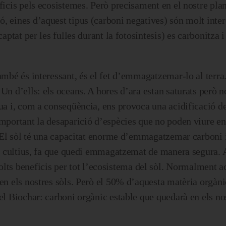
eficis pels ecosistemes. Però precisament en el nostre pla
, eines d’aquest tipus (carboni negatives) són molt inter
aptat per les fulles durant la fotosíntesis) es carbonitza i 
ambé és interessant, és el fet d’emmagatzemar-lo al terra
Un d’ells: els oceans. A hores d’ara estan saturats però 
ua i, com a conseqüència, ens provoca una acidificació de
omportant la desaparició d’espècies que no poden viure en
a. El sòl té una capacitat enorme d’emmagatzemar carboni i
res cultius, fa que quedi emmagatzemat de manera segura.
s beneficis per tot l’ecosistema del sòl. Normalment 
 en els nostres sòls. Però el 50% d’aquesta matèria orgàni
el Biochar: carboni orgànic estable que quedarà en els nos