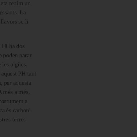
neta tenim un
essants. La
llavors se li
. Hi ha dos
no poden parar
 les aigües.
 aquest PH tant
, per aquesta
 A més a més,
acostumem a
ca és carboni
tres terres