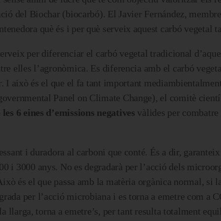
ació del Biochar (biocarbó). El Javier Fernández, membre
tenedora què és i per què serveix aquest carbó vegetal ta
erveix per diferenciar el carbó vegetal tradicional d’aqu
ntre elles l’agronòmica. Es diferencia amb el carbó vege
r. I això és el que el fa tant important mediambientalment
rgovernmental Panel on Climate Change), el comitè cient
 les 6 eines d’emissions negatives
vàlides per combatre e
essant i duradora al carboni que conté. És a dir, garanteix
00 i 3000 anys. No es degradarà per l’acció dels microo
 Això és el que passa amb la matèria orgànica normal, si l
grada per l’acció microbiana i es torna a emetre com a C
la llarga, torna a emetre’s, per tant resulta totalment equi