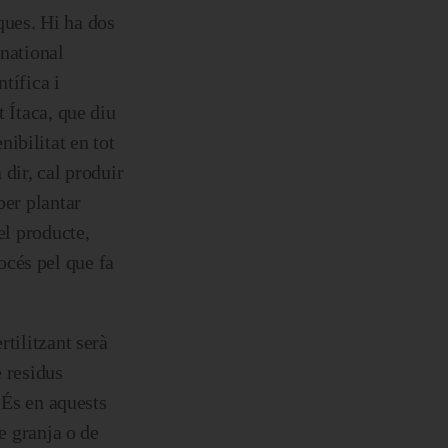
ques. Hi ha dos
rnational
ntífica i
t Ítaca, que diu
ibilitat en tot
 dir, cal produir
per plantar
el producte,
océs pel que fa
rtilitzant serà
e residus
… És en aquests
de granja o de