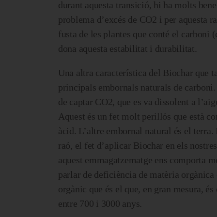
durant aquesta transició, hi ha molts ben
problema d’excés de CO2 i per aquesta raó
fusta de les plantes que conté el carboni (c
dona aquesta estabilitat i durabilitat.
Una altra característica del Biochar que t
principals embornals naturals de carboni. 
de captar CO2, que es va dissolent a l’aig
Aquest és un fet molt perillós que està c
àcid. L’altre embornal natural és el terr
raó, el fet d’aplicar Biochar en els nost
aquest emmagatzematge ens comporta molt
parlar de deficiència de matèria orgànica
orgànic que és el que, en gran mesura, és 
entre 700 i 3000 anys.