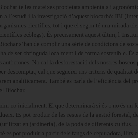
Biochar té les mateixes propietats ambientals i agronòmi
a l’estudi i la investigació d’aquest biocarbó: IBI (Inte
 organismes científics, tot i que el segon té una mirada cie
ientífics ecòlegs). És precisament aquest últim, l’Institu
iochar s’han de complir una sèrie de condicions de sosten
 ha de ser obtinguda localment i de forma sostenible. És a
 autòctones. No cal la desforestació dels nostres boscos 
per descomptat, cal que segueixi uns criteris de qualitat d
rem analíticament. També es parla de l’eficiència del pr
el Biochar.
nim no inicialment. El que determinarà si és o no és un fe
dueix. Es pot produir de les restes de la gestió forestal, d
(utilitzat en jardineria), de la poda de diferents cultius
é es pot produir a partir dels fangs de depuradora, llits 