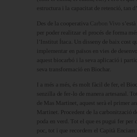
estructura i la capacitat de retenció, tan 
Des de la cooperativa
Carbon Vivo
s’està
per poder realitzar el procés de forma mé
l’Institut Ítaca. Un disseny de baix cost 
implementar en països en vies de desenv
aquest biocarbó i la seva aplicació i parti
seva transformació en Biochar.
I a més a més, és molt fàcil de fer, el Bi
senzilla de fer-lo de manera artesanal. To
de Mas Martinet, aquest serà el primer an
Martinet. Procedent de la carbonització de
poda en verd. Tot el que es pugui fer per 
poc, tot i que recordem el Capità Enciam: