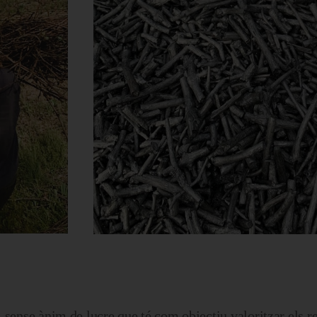
 sense ànim de lucre que té com objectiu valoritzar els re