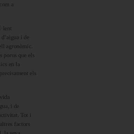
 com a
l·lent
 d’aigua i de
vell agronòmic.
s porus que els
ics en la
 precisament els
 vida
gua, i de
tivitat. Tot i
altres factors
, la seva