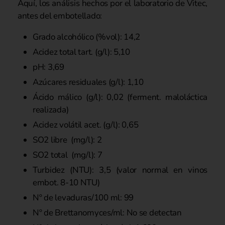
Aquí, los análisis hechos por el laboratorio de Vitec,
antes del embotellado:
Grado alcohólico (%vol): 14,2
Acidez total tart. (g/l): 5,10
pH: 3,69
Azúcares residuales (g/l): 1,10
Ácido málico (g/l): 0,02 (ferment. maloláctica
realizada)
Acidez volátil acet. (g/l): 0,65
SO2 libre (mg/l): 2
SO2 total (mg/l): 7
Turbidez (NTU): 3,5 (valor normal en vinos
embot. 8-10 NTU)
Nº de levaduras/100 ml: 99
Nº de Brettanomyces/ml: No se detectan