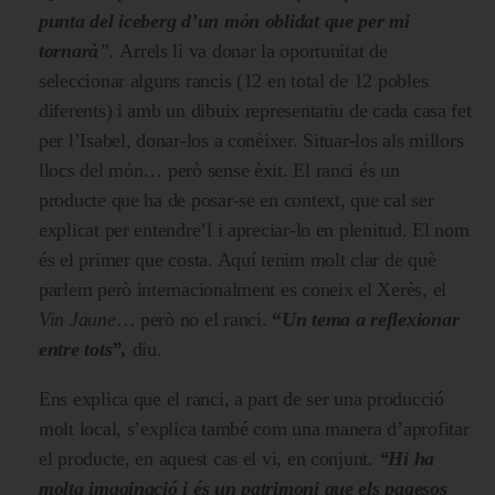
punta del iceberg d’un món oblidat que per mi
tornarà
”.
Arrels li va donar la oportunitat de
seleccionar alguns rancis (12 en total de 12 pobles
diferents) i amb un dibuix representatiu de cada casa fet
per l’Isabel, donar-los a conèixer. Situar-los als millors
llocs del món… però sense èxit. El ranci és un
producte que ha de posar-se en context, que cal ser
explicat per entendre’l i apreciar-lo en plenitud. El nom
és el primer que costa. Aquí tenim molt clar de què
parlem però internacionalment es coneix el Xerès, el
Vin Jaune
… però no el ranci.
“
Un tema a reflexionar
entre tots”,
diu.
Ens explica que el ranci, a part de ser una producció
molt local, s’explica també com una manera d’aprofitar
el producte, en aquest cas el vi, en conjunt.
“Hi ha
molta imaginació i és un patrimoni que els pagesos