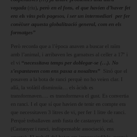
vegada
(riu)
, però en el fons, el que havien d’haver fet
era els vins pels pagesos, i ser un intermediari per fer
conèixer aquesta globalització general, com en els
formatges”
Però recorda que a l’època anaven a buscar el raïm
amb l’animal, i arribaven les garnatxes al celler a 17º i
el vi
“
necessitava temps per doblegar-se (…).
No
s’espantaven com ens passa a nosaltres
”
Sinó que el
posaven a la bota de ranci perquè no ho veien clar. I
allà, la volàtil disminuïa… els àcids es
transformaven…. es transformava el gust. Es convertia
en ranci. I el que sí que havien de tenir en compte era
que necessitaven 3 litres de vi, per fer 1 litre de ranci.
Perquè treballaven amb fusta de castanyer local.
(Castanyer i ranci, indispensable associació, ens
apunta). El treball del boter era imprescindible, perquè