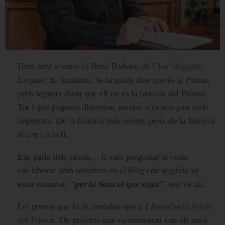
Hem anat a veure el René Barbier, de
Clos Mogador
.
Lo pare. El fundador. Ja fa molts dies que és al Priorat
però segueix dient que ell no és la història del Priorat.
Tot i que puguem discrepar, perquè n’és una part molt
important. De la història més recent, però, de la història
al cap i a la fi.
Ens parla dels rancis… li vam preguntar si volia
col·laborar amb nosaltres en el blog i de seguida va
estar encantat:
“
per la Sara el que sigui
”
, ens va dir.
I el primer que fa és introduir-nos a l’Associació
Arrels
del Priora
t. Un projecte que va començar cap als anys