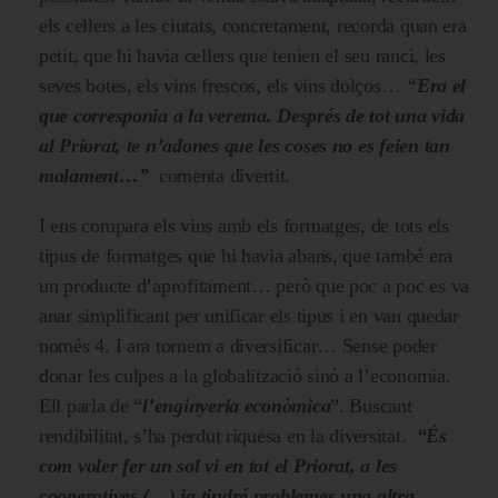
els cellers a les ciutats, concretament, recorda quan era
petit, que hi havia cellers que tenien el seu ranci, les
seves botes, els vins frescos, els vins dolços…
“
Era el
que corresponia a la verema. Després de tot una vida
al Priorat, te n’adones que les coses no es feien tan
malament…”
comenta divertit.
I ens compara els vins amb els formatges, de tots els
tipus de formatges que hi havia abans, que també era
un producte d’aprofitament… però que poc a poc es va
anar simplificant per unificar els tipus i en van quedar
només 4. I ara tornem a diversificar… Sense poder
donar les culpes a la globalització sinó a l’economia.
Ell parla de “
l’enginyeria econòmica
”. Buscant
rendibilitat, s’ha perdut riquesa en la diversitat.
“És
com voler fer un sol vi en tot el Priorat, a les
cooperatives (…) ja tindré problemes una altra