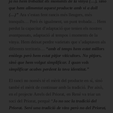
ja no hem treballat els moments de la vinya (…), sinó
que hem alimentat aquest producte amb vi a doll
(…)”
Ara s’estan fent rancis més lleugers, més
tranquils… Però és igualment, un punt trobada… Hem
perdut la capacitat d’adaptació que tenien els nostres
avantpassats, adaptació al tempos i moments de la
vinya. Hem deixat perdre varietats que s’adaptaven als
diferents territoris…
“amb el temps hem estat millors
enòlegs però hem estat pitjor viticultors. No pitjors,
sinó que hem volgut simplificar. I quan vols
simplificar acabes perdent la teva identitat.”
El ranci no només té el mèrit del producte en sí, sinó
també el mèrit de continuar amb la tradició. Per això,
en el projecte Arrels del Priorat, en René va triar un
soci del Priorat, perquè “
Jo no soc la tradició del
Priorat. Seré una tradició de vins però no del Priorat,