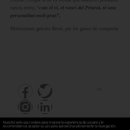
rancis arreu, “
com el vi, el ranci del Priorat, té una
personalitat molt gran”.
Moltíssimes gràcies René, per les ganes de compartir
CA
ES
EN
Nuestra web usa cookies para mejorar la experiencia de usuario y le
recomendamos aceptar su uso para aprovechar plenamente la navegación.
Subscriu-te
Contacte
Avís legal