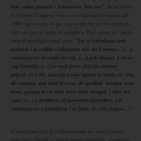
han sabut guardar i transmetre fins ara”.
Remuntem
la història d’aquests vins a les explotacions rurals del
1880 cap enrere. Ja que cap endavant, en les èpoques
més recents, el tema es complica. Però abans els rancis
eren d’una lògica molt gran.
“Tot es treballava amb
animals i la collita s’allargava més de 3 mesos… (…)
començaven al costat del riu, (…) pels blancs. I no és
cap tonteria, (…) és molt fresc. Del riu anaven
pujant, és a dir, una mica més amunt hi havia els vins
de consum, que eren frescos, de qualitat. Sempre eren
bons, perquè si no eren bons eren vinagre, i sinó era
ranci (…) I arribaves al novembre/desembre, i es
començaven a pansificar i es feien els vins dolços…”
S’aprofitava tota la collita en totes les seves formes
possibles. També la venda estava adaptada, recordem