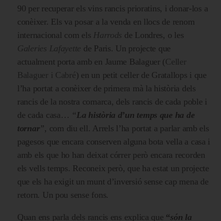
90 per recuperar els vins rancis prioratins, i donar-los a
conèixer. Els va posar a la venda en llocs de renom
internacional com els
Harrods
de Londres, o les
Galeries Lafayette
de Paris. Un projecte que
actualment porta amb en Jaume Balaguer (
Celler
Balaguer i Cabré
) en un petit celler de Gratallops i que
l’ha portat a conèixer de primera mà la història dels
rancis de la nostra comarca, dels rancis de cada poble i
de cada casa…
“
La història d’un temps que ha de
tornar
”
, com diu ell. Arrels l’ha portat a parlar amb els
pagesos que encara conserven alguna bota vella a casa i
amb els que ho han deixat córrer però encara recorden
els vells temps. Reconeix però, que ha estat un projecte
que els ha exigit un munt d’inversió sense cap mena de
retorn. Un pou sense fons.
Quan ens parla dels rancis ens explica que
“
són la