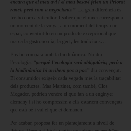
encara que el meu avi i el meu besavi feien un Priorat
ranci, però com a negociants.”
La gran diferència és
fer-ho com a viticultor. I saber que el ranci correspon a
un moment de la vinya, a un moment del temps i un
espai, convertint-lo en un producte excepcional que
marca la gastronomia, la gent, les tradicions…
Ens ho compara amb la biodinàmica. No diu
l’ecologia,
“perquè l’ecologia serà obligatòria, però a
la biodinàmica hi arribem poc a poc”
diu convençut.
El consumidor exigeix cada vegada més la traçabilitat
dels productes. Mas Martinet, com també, Clos
Mogador, podrien vendre el que fan a un enginyer
alemany i si ho compréssim a ells estaríem convençuts
que està bé i val el que et demanen.
Per acabar, proposa fer un plantejament a nivell de
Priorat. Perquè si bé és veritat que abans es produïen