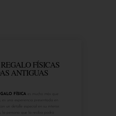
 REGALO FÍSICAS
AS ANTIGUAS
EGALO FÍSICA
es mucho más que
; es una experiencia presentada en
n un detalle especial en su interior.
a, la persona que la reciba podrá