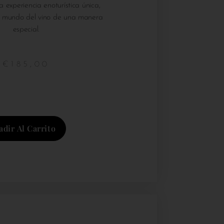
a experiencia enoturística única,
l mundo del vino de una manera
especial.
€
185,00
adir Al Carrito