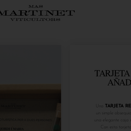
TARJETA
AÑAD
Una
TARJETA R
un simple obsequio
una elegante caja co
Con esta tarjet