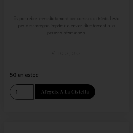
Es pot rebre immediatament per correu electrònic, llesta
per descarregar, imprimir o enviar directament a la
persona afortunada.
€
100,00
50 en estoc
Afegeix A La Cistella